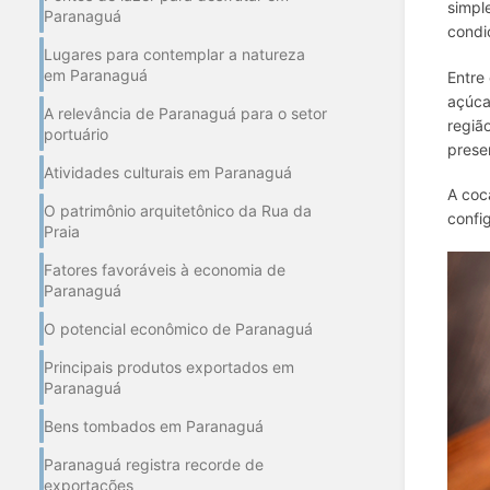
simpl
Paranaguá
condi
Lugares para contemplar a natureza
em Paranaguá
Entre
açúca
A relevância de Paranaguá para o setor
regiã
portuário
prese
Atividades culturais em Paranaguá
A coc
O patrimônio arquitetônico da Rua da
confi
Praia
Fatores favoráveis à economia de
Paranaguá
O potencial econômico de Paranaguá
Principais produtos exportados em
Paranaguá
Bens tombados em Paranaguá
Paranaguá registra recorde de
exportações