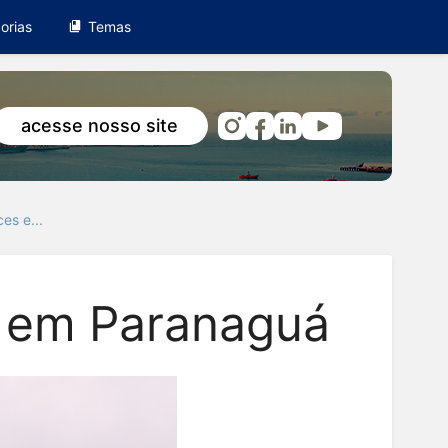
orias
Temas
acesse nosso site
es e...
s em Paranaguá