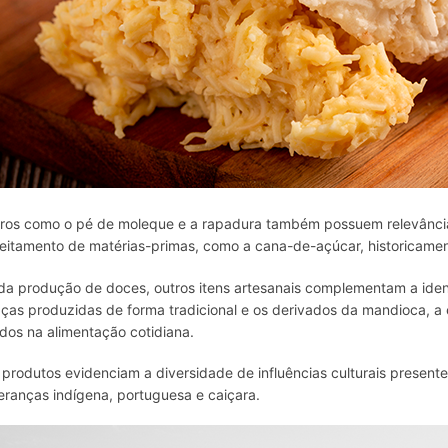
ros como o pé de moleque e a rapadura também possuem relevância, 
eitamento de matérias-primas
,
como a cana-de-açúcar, historicamen
da produção de doces, outros itens artesanais complementam a ide
ças produzidas de forma tradicional e os derivados da mandioca, a 
ados na alimentação cotidiana.
 produtos evidenciam a diversidade de influências culturais present
erança
s
indígena, portuguesa e caiçara.