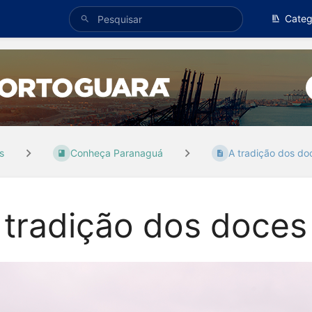
Categ
s
Conheça Paranaguá
A tradição dos doc
 tradição dos doce