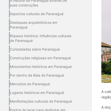
A história de Paranaguá através de
suas construções
Aspectos culturais de Paranaguá
Destaques arquitetônicos em
Paranaguá
Riqueza histórica: influências culturais
de Paranaguá
Curiosidades sobre Paranaguá
Construções religiosas em Paranaguá
Monumentos históricos em Paranaguá
Por dentro da Baía de Paranaguá
Mercados de Paranaguá
A cul
Lugares históricos em Paranaguá
regiã
Manifestações culturais de Paranaguá
A doç
Pontos de lazer para desfrutar em