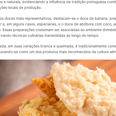
es e naturais, evidenciando a influência da tradição portuguesa co
ções locais de produção.
 os doces mais representativos
,
destacam-se o doce de banana, prepa
r e, em alguns casos, especiarias, e o doce de abóbora com coco, a
o. Essas preparações costumam ser associadas ao ambiente domésti
rvando técnicas culinárias transmitidas ao longo do tempo.
ada, em suas variações branca e queimada, é tradicionalmente comer
gurando-se como um dos produtos mais reconhecidos da cultura alim