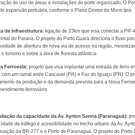
zação do uso de áreas e instalações do porto organizado. O Po
de expansão portuária, conforme o Plano Diretor do Município.
xa de infraestrutura
: ligação de 23km que visa conectar a PR-
ntal do Paraná. O projeto do Porto Guará direciona o fluxo par
sidade de abertura de nova via de acesso na região, minimizan
 o turismo e sobre a área de floresta atlântica.
va Ferroeste:
projeto que visa implantar uma estrada de ferro 
 com um ramal entre Cascavel (PR) e Foz do Iguaçu (PR). O pro
mento da produção e da demanda prevista para a Nova Ferroeste
endimento ferroviário.
pliação da capacidade da Av. Ayrton Senna (Paranaguá):
pr
idade de tráfego e acessibilidade no trecho urbano da Av. Ayr
nuação da BR-277 e o Porto de Paranaguá. O projeto do Porto 