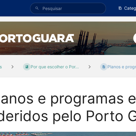
Categ
s
Por que escolher o Por...
Planos e progr
lanos e programas e
deridos pelo Porto 