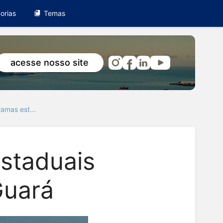
orias
Temas
acesse nosso site
amas est...
staduais
Guará