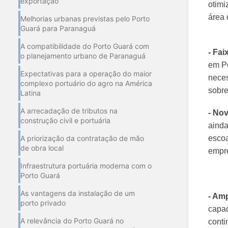
exportação
otimi
área 
Melhorias urbanas previstas pelo Porto
Guará para Paranaguá
A compatibilidade do Porto Guará com
- Fai
o planejamento urbano de Paranaguá
em Po
Expectativas para a operação do maior
neces
complexo portuário do agro na América
sobre
Latina
A arrecadação de tributos na
- No
construção civil e portuária
ainda
A priorização da contratação de mão
escoa
de obra local
empre
Infraestrutura portuária moderna com o
Porto Guará
As vantagens da instalação de um
- Am
porto privado
capac
A relevância do Porto Guará no
conti