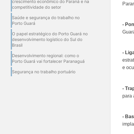
crescimento econômico do Paraná e na
Paran
competitividade do setor
Saúde e segurança do trabalho no
Porto Guará
- Po
Guará
O papel estratégico do Porto Guará no
desenvolvimento logístico do Sul do
Brasil
- Li
Desenvolvimento regional: como o
estra
Porto Guará vai fortalecer Paranaguá
e ocu
Segurança no trabalho portuário
- Tra
para 
- Ba
impla