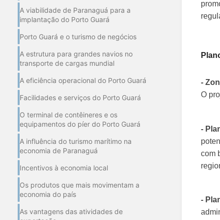
promo
A viabilidade de Paranaguá para a
regul
implantação do Porto Guará
Porto Guará e o turismo de negócios
A estrutura para grandes navios no
Plan
transporte de cargas mundial
A eficiência operacional do Porto Guará
- Zo
O pro
Facilidades e serviços do Porto Guará
O terminal de contêineres e os
equipamentos do píer do Porto Guará
- Pla
A influência do turismo marítimo na
poten
economia de Paranaguá
com b
regio
Incentivos à economia local
Os produtos que mais movimentam a
economia do país
- Pl
As vantagens das atividades de
admin