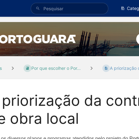
Categ
s
Por que escolher o Por...
A priorização d
 priorização da con
e obra local
 os diversos planos e programas atendidos pelo projeto do Po