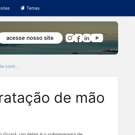
orias
Temas
acesse nosso site
a contr...
tratação de mão
rto Guará, um deles é o subprograma de